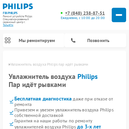
+7 (848) 238-87-51
FIX-PHILIPS
Ремонт устройств Philips
Ежедневно, с 10:00 до 20:00
Специализированный
cервисный центр г.
Тольятти
Мы ремонтируем
Позвонить
ьятти
Увлажнитель воздуха Philips пар идёт рывками
Увлажнитель воздуха
Philips
Пар идёт рывками
Бесплатная диагностика
даже при отказе от
ремонта
Привезем и увезем увлажнитель воздуха Philips
собственной доставкой
Ремонт вертикальных пылесосов Philips
Ремонт стиральных машин Philips
Ремонт домашних кинотеатров Philips
Ремонт роботов-пылесосов Philips
Ремонт интерактивных панелей Philips
Ремонт планетарных миксеров Philips
Ремонт гладильных систем Philips
Ремонт водонагревателей Philips
Ремонт кухонных комбайнов Philips
Ремонт морозильных камер Philips
Ремонт микроволновых печей Philips
Ремонт очистителей воздуха Philips
Гарантия на наши работы по ремонту
до 3-х лет
увлажнителей воздуха Philips