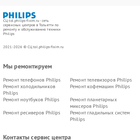
СЦ tol.philips-fixim.ru - сеть
сервисных центров в Тольятти по
ремонту и обслуживанию техники
Philips
2021-2026 © СЦ tol.philips-fixim.ru
Мы ремонтируем
Ремонт телефонов Philips
Ремонт телевизоров Philips
Ремонт холодильников
Ремонт кофемашин Philips
Philips
Ремонт ноутбуков Philips
Ремонт планетарных
миксеров Philips
Ремонт ресиверов Philips
Ремонт гладильных систем
Philips
Ремонт видеостен Philips
Ремонт интерактивных
панелей Philips
Контакты сервис центра
Ремонт стиральных машин
Ремонт увлажнителей