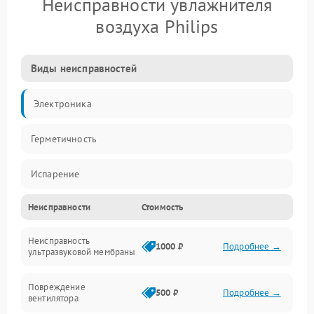
Неисправности увлажнителя
воздуха Philips
Виды неисправностей
Электроника
Герметичность
Испарение
Неисправности
Стоимость
Водяной тракт
Неисправность
Механические повреждения
1000 ₽
Подробнее →
ультразвуковой мембраны
Электропитание
Повреждение
500 ₽
Подробнее →
вентилятора