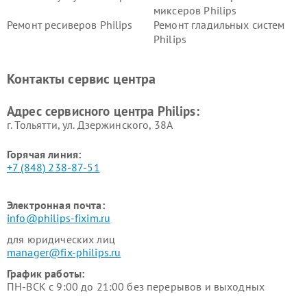
миксеров Philips
Ремонт ресиверов Philips
Ремонт гладильных систем
Philips
Ремонт видеостен Philips
Ремонт интерактивных
панелей Philips
Контакты сервис центра
Ремонт стиральных машин
Ремонт увлажнителей
Philips
воздуха Philips
Адрес сервисного центра Philips:
г. Тольятти, ул. Дзержинского, 38А
Горячая линия:
+7 (848) 238-87-51
Электронная почта:
info@philips-fixim.ru
для юридических лиц
manager@fix-philips.ru
График работы:
ПН-ВСК с 9:00 до 21:00 без перерывов и выходных