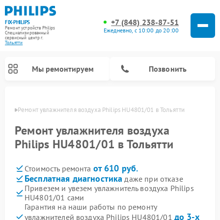
+7 (848) 238-87-51
FIX-PHILIPS
Ремонт устройств Philips
Ежедневно, с 10:00 до 20:00
Специализированный
cервисный центр г.
Тольятти
Мы ремонтируем
Позвонить
ьятти
Ремонт увлажнителя воздуха Philips HU4801/01 в Тольятти
Ремонт увлажнителя воздуха
Philips HU4801/01 в Тольятти
от 610 руб.
Стоимость ремонта
Бесплатная диагностика
даже при отказе
Привезем и увезем увлажнитель воздуха Philips
HU4801/01 сами
Ремонт вертикальных пылесосов Philips
Ремонт стиральных машин Philips
Ремонт домашних кинотеатров Philips
Ремонт роботов-пылесосов Philips
Ремонт интерактивных панелей Philips
Ремонт планетарных миксеров Philips
Ремонт гладильных систем Philips
Ремонт водонагревателей Philips
Ремонт кухонных комбайнов Philips
Ремонт морозильных камер Philips
Ремонт микроволновых печей Philips
Ремонт очистителей воздуха Philips
Гарантия на наши работы по ремонту
до 3-х
увлажнителей воздуха Philips HU4801/01