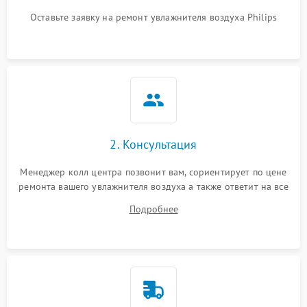
защиты от
1000 ₽
Подробнее →
перенапряжения
Оставьте заявку на ремонт увлажнителя воздуха Philips
Неисправность системы
1000 ₽
Подробнее →
защиты от замыкания
Повреждение системы
1000 ₽
Подробнее →
защиты от перегрузок
Не отключается
1300 ₽
Подробнее →
2. Консультация
Менеджер колл центра позвонит вам, сориентирует по цене
ремонта вашего увлажнителя воздуха а также ответит на все
ваши вопросы.
Подробнее