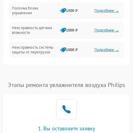
Управление
Поломка блока
1500 ₽
Подробнее →
управления
Датчики
Неисправность датчика
1000 ₽
Подробнее →
влажности
Неисправность системы
1000 ₽
Подробнее →
защиты от перегрузок
Повреждение системы
автоматического
1000 ₽
Подробнее →
отключения
Этапы ремонта увлажнителя воздуха Philips
Поломка системы защиты
1000 ₽
Подробнее →
от короткого замыкания
Неисправность системы
1000 ₽
Подробнее →
защиты от перегрева
1. Вы оставляете заявку
Повреждение системы