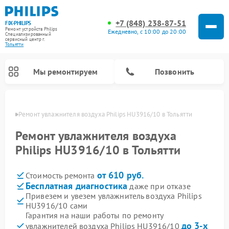
+7 (848) 238-87-51
FIX-PHILIPS
Ремонт устройств Philips
Ежедневно, с 10:00 до 20:00
Специализированный
cервисный центр г.
Тольятти
Мы ремонтируем
Позвонить
ьятти
Ремонт увлажнителя воздуха Philips HU3916/10 в Тольятти
Ремонт увлажнителя воздуха
Philips HU3916/10 в Тольятти
от 610 руб.
Стоимость ремонта
Бесплатная диагностика
даже при отказе
Привезем и увезем увлажнитель воздуха Philips
HU3916/10 сами
Ремонт вертикальных пылесосов Philips
Ремонт стиральных машин Philips
Ремонт домашних кинотеатров Philips
Ремонт роботов-пылесосов Philips
Ремонт интерактивных панелей Philips
Ремонт планетарных миксеров Philips
Ремонт гладильных систем Philips
Ремонт водонагревателей Philips
Ремонт кухонных комбайнов Philips
Ремонт морозильных камер Philips
Ремонт микроволновых печей Philips
Ремонт очистителей воздуха Philips
Гарантия на наши работы по ремонту
до 3-х
увлажнителей воздуха Philips HU3916/10