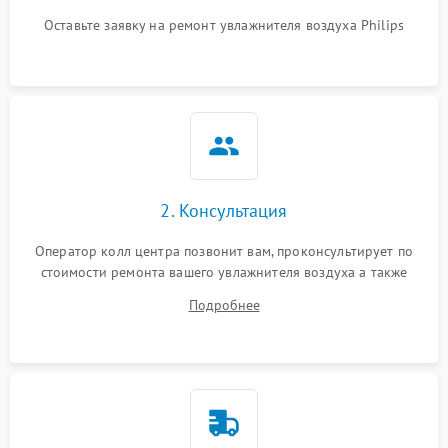
защиты от
1000 ₽
Подробнее →
перенапряжения
Оставьте заявку на ремонт увлажнителя воздуха Philips
Неисправность системы
1000 ₽
Подробнее →
защиты от замыкания
Повреждение системы
1000 ₽
Подробнее →
защиты от перегрузок
Не отключается
1300 ₽
Подробнее →
2. Консультация
Оператор колл центра позвонит вам, проконсультирует по
стоимости ремонта вашего увлажнителя воздуха а также
ответит на все ваши вопросы.
Подробнее