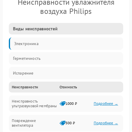
Неисправности увлажнителя
воздуха Philips
Виды неисправностей
Электроника
Герметичность
Испарение
Неисправности
Стоимость
Водяной тракт
Неисправность
Механические повреждения
1000 ₽
Подробнее →
ультразвуковой мембраны
Электропитание
Повреждение
500 ₽
Подробнее →
вентилятора