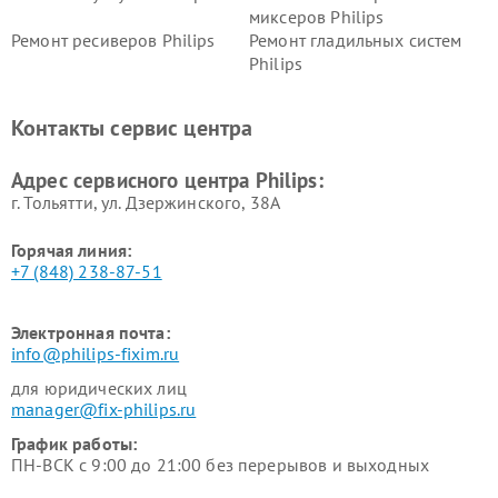
миксеров Philips
Ремонт ресиверов Philips
Ремонт гладильных систем
Philips
Ремонт видеостен Philips
Ремонт интерактивных
панелей Philips
Контакты сервис центра
Ремонт стиральных машин
Ремонт увлажнителей
Philips
воздуха Philips
Адрес сервисного центра Philips:
г. Тольятти, ул. Дзержинского, 38А
Горячая линия:
+7 (848) 238-87-51
Электронная почта:
info@philips-fixim.ru
для юридических лиц
manager@fix-philips.ru
График работы:
ПН-ВСК с 9:00 до 21:00 без перерывов и выходных