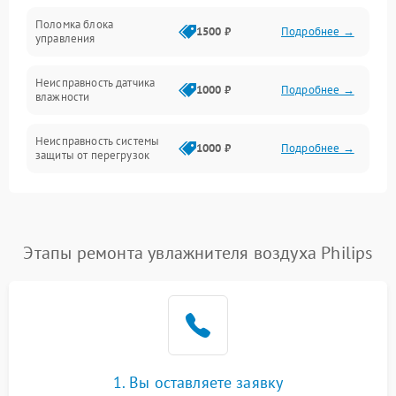
Управление
Поломка блока
1500 ₽
Подробнее →
управления
Датчики
Неисправность датчика
1000 ₽
Подробнее →
влажности
Неисправность системы
1000 ₽
Подробнее →
защиты от перегрузок
Повреждение системы
автоматического
1000 ₽
Подробнее →
отключения
Этапы ремонта увлажнителя воздуха Philips
Поломка системы защиты
1000 ₽
Подробнее →
от короткого замыкания
Неисправность системы
1000 ₽
Подробнее →
защиты от перегрева
1. Вы оставляете заявку
Повреждение системы