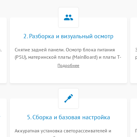
2. Разборка и визуальный осмотр
.
Снятие задней панели. Осмотр блока питания
(PSU), материнской платы (MainBoard) и платы T-
Con на вздутые конденсаторы, прогары,
Подробнее
окисления и микротрещины. Проверка
надежности фиксации и целостности шлейфов.
т
5. Сборка и базовая настройка
Аккуратная установка светорассеивателей и