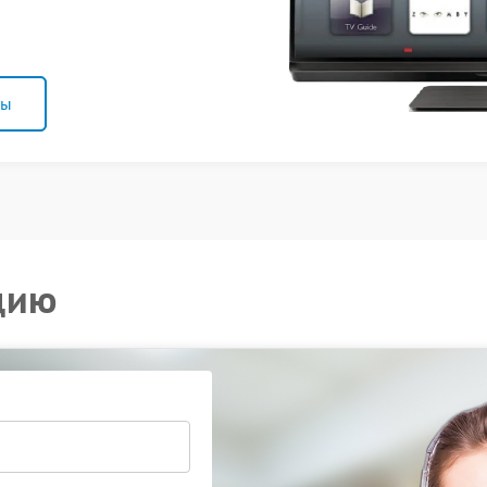
ны
цию