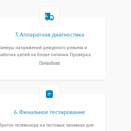
3. Аппаратная диагностика
Замеры напряжений дежурного режима и
рабочих цепей на блоке питания. Проверка
видеосигналов на плате T-Con с помощью
Подробнее
осциллографа. Тестирование LED-драйвера и
светодиодных планок подсветки мультиметром.
6. Финальное тестирование
Прогон телевизора на тестовых заливках для