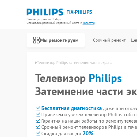
FIX-PHILIPS
Ремонт устройств Philips
Специализированный cервисный центр г.
Тольятти
Мы ремонтируем
Срочный ремонт
Це
в Philips в Тольятти
Телевизор Philips затемнение части экрана
Телевизор
Philips
Затемнение части э
Бесплатная диагностика
даже при отказ
Привезем и увезем телевизор Philips собс
Гарантия на наши работы по ремонту телев
Срочный ремонт телевизоров Philips в теч
20%
Скидка для вас до
Ремонт холодильников Philips
Ремонт планетарных миксеров Philips
Ремонт гладильных систем Philips
Ремонт интерактивных панелей Philips
Ремонт стиральных машин Philips
Ремонт увлажнителей воздуха Philips
Ремонт водонагревателей Philips
Ремонт вертикальных пылесосов Philips
Ремонт кухонных комбайнов Philips
Ремонт домашних кинотеатров Philips
Ремонт морозильных камер Philips
Ремонт микроволновых печей Philips
Ремонт очистителей воздуха Philips
Ремонт роботов-пылесосов Philips
Ремонт парогенераторов Philips