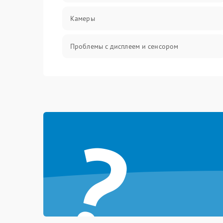
Камеры
Проблемы с дисплеем и сенсором
Зарядка
Проблемы с питанием, зарядкой и
аккумулятором
?
Проблемы с работой системы, корпусом и
другие