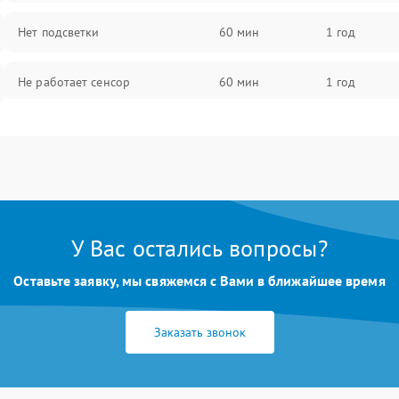
Нет подсветки
60 мин
1 год
Не работает сенсор
60 мин
1 год
Мерцает изображение
60 мин
1 год
Не работает 3D Touch
60 мин
1 год
Не работает Face ID
60 мин
1 год
У Вас остались вопросы?
Оставьте заявку, мы свяжемся с Вами в ближайшее время
Заказать звонок