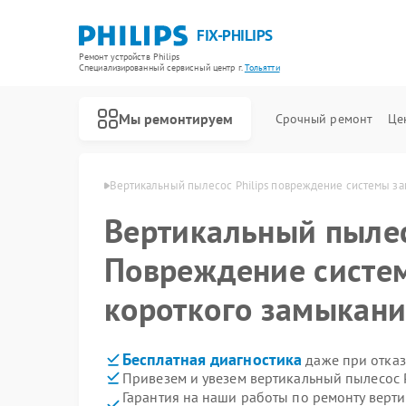
FIX-PHILIPS
Ремонт устройств Philips
Специализированный cервисный центр г.
Тольятти
Мы ремонтируем
Срочный ремонт
Це
 Philips в Тольятти
Вертикальный пылесос Philips повреждение системы за
Вертикальный пыле
Повреждение систе
короткого замыкан
Бесплатная диагностика
даже при отказ
Привезем и увезем вертикальный пылесос P
Гарантия на наши работы по ремонту верти
Ремонт холодильников Philips
Ремонт планетарных миксеров Philips
Ремонт гладильных систем Philips
Ремонт интерактивных панелей Philips
Ремонт стиральных машин Philips
Ремонт увлажнителей воздуха Philips
Ремонт водонагревателей Philips
Ремонт кухонных комбайнов Philips
Ремонт домашних кинотеатров Philips
Ремонт морозильных камер Philips
Ремонт микроволновых печей Philips
Ремонт очистителей воздуха Philips
Ремонт роботов-пылесосов Philips
Ремонт парогенераторов Philips