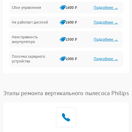
Сбои управления
1600 ₽
Подробнее →
Всасывание
Не работает дисплей
1600 ₽
Подробнее →
Засор
Неисправность
Привод
1500 ₽
Подробнее →
аккумулятора
Мотор
Поломка зарядного
1000 ₽
Подробнее →
устройства
Защита
Неисправность двигателя
2000 ₽
Подробнее →
Корпус/Герметичность
Поломка кнопки
Этапы ремонта вертикального пылесоса Philips
500 ₽
Подробнее →
включения/выключения
Электронные компоненты
Неисправность системы
1000 ₽
Подробнее →
индикации
Неисправность системы
1000 ₽
Подробнее →