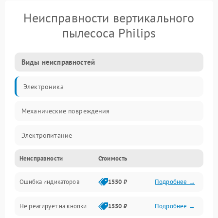
Неисправности вертикального
пылесоса Philips
Виды неисправностей
Электроника
Механические повреждения
Электропитание
Неисправности
Стоимость
Механика
Ошибка индикаторов
1550 ₽
Подробнее →
Аккумулятор
Не реагирует на кнопки
1550 ₽
Подробнее →
Работа системы