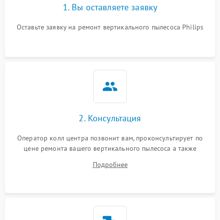
защиты от перегрева
1. Вы оставляете заявку
Оставьте заявку на ремонт вертикального пылесоса Philips
Поломка системы
автоматического
1500 ₽
Подробнее →
отключения
Неисправность системы
1500 ₽
Подробнее →
управления
Поломка системы
1000 ₽
Подробнее →
освещения (если есть)
2. Консультация
Повреждение внутренних
500 ₽
Подробнее →
Оператор колл центра позвонит вам, проконсультирует по
проводов
цене ремонта вашего вертикального пылесоса а также
ответит на все ваши вопросы.
Подробнее
Поломка системы защиты
1000 ₽
Подробнее →
от перегрузок
Повреждение системы
защиты от короткого
1500 ₽
Подробнее →
замыкания