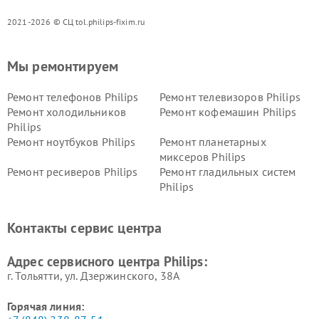
2021-2026 © СЦ tol.philips-fixim.ru
Мы ремонтируем
Ремонт телефонов Philips
Ремонт телевизоров Philips
Ремонт холодильников
Ремонт кофемашин Philips
Philips
Ремонт ноутбуков Philips
Ремонт планетарных
миксеров Philips
Ремонт ресиверов Philips
Ремонт гладильных систем
Philips
Ремонт видеостен Philips
Ремонт интерактивных
панелей Philips
Контакты сервис центра
Ремонт стиральных машин
Ремонт увлажнителей
Philips
воздуха Philips
Адрес сервисного центра Philips:
г. Тольятти, ул. Дзержинского, 38А
Горячая линия: