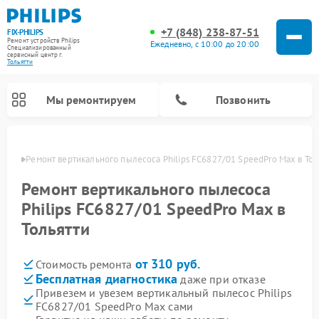
+7 (848) 238-87-51
FIX-PHILIPS
Ремонт устройств Philips
Ежедневно, с 10:00 до 20:00
Специализированный
cервисный центр г.
Тольятти
Мы ремонтируем
Позвонить
ьятти
Ремонт вертикального пылесоса Philips FC6827/01 SpeedPro Max в Тол
Ремонт вертикального пылесоса
Philips FC6827/01 SpeedPro Max в
Тольятти
от 310 руб.
Стоимость ремонта
Бесплатная диагностика
даже при отказе
Привезем и увезем вертикальный пылесос Philips
Ремонт стиральных машин Philips
Ремонт водонагревателей Philips
Ремонт домашних кинотеатров Philips
Ремонт роботов-пылесосов Philips
Ремонт интерактивных панелей Philips
Ремонт планетарных миксеров Philips
Ремонт гладильных систем Philips
Ремонт увлажнителей воздуха Philips
Ремонт кухонных комбайнов Philips
Ремонт морозильных камер Philips
Ремонт микроволновых печей Philips
Ремонт очистителей воздуха Philips
FC6827/01 SpeedPro Max сами