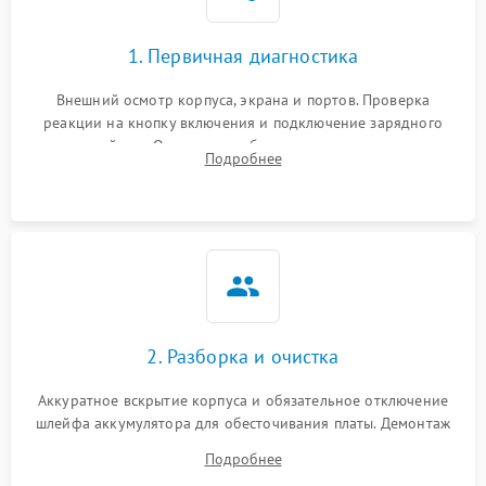
1. Первичная диагностика
Внешний осмотр корпуса, экрана и портов. Проверка
реакции на кнопку включения и подключение зарядного
устройства. Оценка потребления тока с помощью
Подробнее
лабораторного блока питания для локализации проблемы.
2. Разборка и очистка
Аккуратное вскрытие корпуса и обязательное отключение
шлейфа аккумулятора для обесточивания платы. Демонтаж
системы охлаждения, очистка кулера от пыли и удаление
Подробнее
высохшей термопасты с кристаллов чипов.