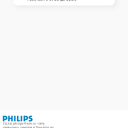
СЦ tol.philips-fixim.ru - сеть
сервисных центров в Тольятти по