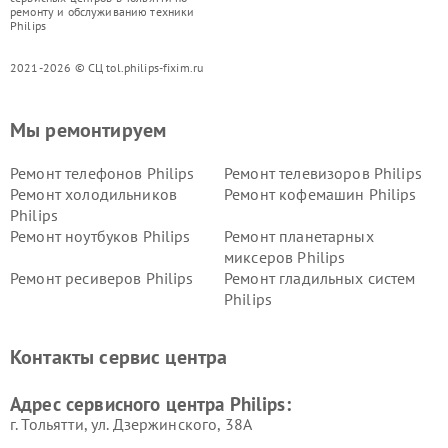
ремонту и обслуживанию техники
Philips
2021-2026 © СЦ tol.philips-fixim.ru
Мы ремонтируем
Ремонт телефонов Philips
Ремонт телевизоров Philips
Ремонт холодильников
Ремонт кофемашин Philips
Philips
Ремонт ноутбуков Philips
Ремонт планетарных
миксеров Philips
Ремонт ресиверов Philips
Ремонт гладильных систем
Philips
Ремонт видеостен Philips
Ремонт интерактивных
панелей Philips
Контакты сервис центра
Ремонт стиральных машин
Ремонт увлажнителей
Philips
воздуха Philips
Адрес сервисного центра Philips:
г. Тольятти, ул. Дзержинского, 38А