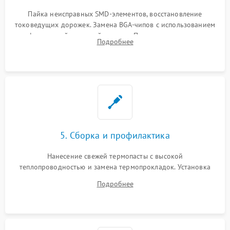
Пайка неисправных SMD-элементов, восстановление
токоведущих дорожек. Замена BGA-чипов с использованием
инфракрасной паяльной станции. Прошивка микросхемы
Подробнее
BIOS или замена поврежденных портов USB
5. Сборка и профилактика
Нанесение свежей термопасты с высокой
теплопроводностью и замена термопрокладок. Установка
системы охлаждения, подключение всех внутренних
Подробнее
шлейфов, модулей памяти и накопителей. Предварительная
сборка корпуса.