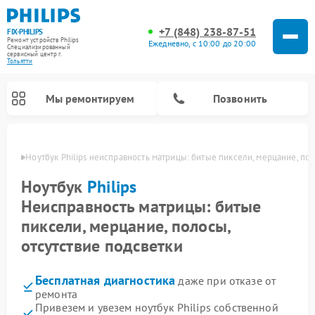
+7 (848) 238-87-51
FIX-PHILIPS
Ремонт устройств Philips
Ежедневно, с 10:00 до 20:00
Специализированный
cервисный центр г.
Тольятти
Мы ремонтируем
Позвонить
льятти
Ноутбук Philips неисправность матрицы: битые пиксели, мерцание, пол
Ноутбук
Philips
Неисправность матрицы: битые
пиксели, мерцание, полосы,
отсутствие подсветки
Бесплатная диагностика
даже при отказе от
Ремонт вертикальных пылесосов Philips
Ремонт интерактивных панелей Philips
Ремонт планетарных миксеров Philips
Ремонт гладильных систем Philips
Ремонт увлажнителей воздуха Philips
Ремонт домашних кинотеатров Philips
Ремонт роботов-пылесосов Philips
Ремонт стиральных машин Philips
Ремонт водонагревателей Philips
Ремонт кухонных комбайнов Philips
Ремонт морозильных камер Philips
Ремонт микроволновых печей Philips
Ремонт очистителей воздуха Philips
ремонта
Привезем и увезем ноутбук Philips собственной