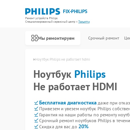
FIX-PHILIPS
Ремонт устройств Philips
Специализированный cервисный центр г.
Тольятти
Мы ремонтируем
Срочный ремонт
Це
в Philips в Тольятти
Ноутбук Philips не работает hdmi
Ноутбук
Philips
Не работает HDMI
Бесплатная диагностика
даже при отказ
Привезем и увезем ноутбук Philips собств
Гарантия на наши работы по ремонту ноутб
Срочный ремонт ноутбуков Philips в течени
20%
Скидка для вас до
Ремонт холодильников Philips
Ремонт планетарных миксеров Philips
Ремонт гладильных систем Philips
Ремонт интерактивных панелей Philips
Ремонт стиральных машин Philips
Ремонт увлажнителей воздуха Philips
Ремонт водонагревателей Philips
Ремонт вертикальных пылесосов Philips
Ремонт кухонных комбайнов Philips
Ремонт домашних кинотеатров Philips
Ремонт морозильных камер Philips
Ремонт микроволновых печей Philips
Ремонт очистителей воздуха Philips
Ремонт роботов-пылесосов Philips
Ремонт парогенераторов Philips