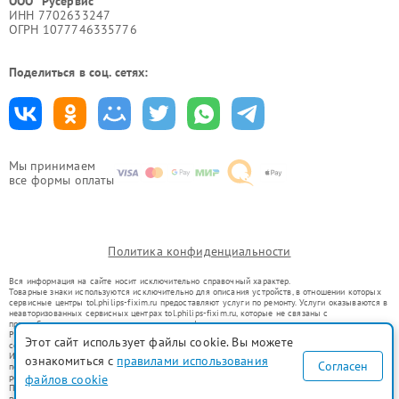
ООО "Русервис"
ИНН 7702633247
ОГРН 1077746335776
Поделиться в соц. сетях:
Мы принимаем
все формы оплаты
Политика конфиденциальности
Вся информация на сайте носит исключительно справочный характер.
Товарные знаки используются исключительно для описания устройств, в отношении которых
сервисные центры tol.philips-fixim.ru предоставляют услуги по ремонту. Услуги оказываются в
неавторизованных сервисных центрах tol.philips-fixim.ru, которые не связаны с
правообладателями товарных знаков или их официальными представителями.
Ремонт осуществляется для устройств, уже введенных в гражданский оборот в соответствии
Этот сайт использует файлы cookie. Вы можете
со статьей 1487 ГК РФ.
Использование товарных знаков не преследует цели индивидуализации услуг или введения
ознакомиться с
правилами использования
Согласен
потребителей в заблуждение, а служит для информирования о предоставляемых услугах по
файлов cookie
ремонту техники указанных брендов.
Представленная на сайте информация не является публичной офертой, определяемой
положениями Статьи 437(2) Гражданского кодекса РФ