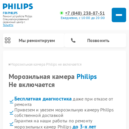
+7 (848) 238-87-51
FIX-PHILIPS
Ремонт устройств Philips
Ежедневно, с 10:00 до 20:00
Специализированный
cервисный центр г.
Тольятти
Мы ремонтируем
Позвонить
ьятти
Морозильная камера Philips не включается
Морозильная камера
Philips
Не включается
Бесплатная диагностика
даже при отказе от
ремонта
Привезем и увезем морозильную камеру Philips
собственной доставкой
Ремонт стиральных машин Philips
Ремонт водонагревателей Philips
Ремонт кухонных комбайнов Philips
Ремонт роботов-пылесосов Philips
Ремонт вертикальных пылесосов Philips
Ремонт интерактивных панелей Philips
Ремонт планетарных миксеров Philips
Ремонт гладильных систем Philips
Ремонт увлажнителей воздуха Philips
Ремонт домашних кинотеатров Philips
Ремонт микроволновых печей Philips
Ремонт очистителей воздуха Philips
Гарантия на наши работы по ремонту
до 3-х лет
морозильных камер Philips