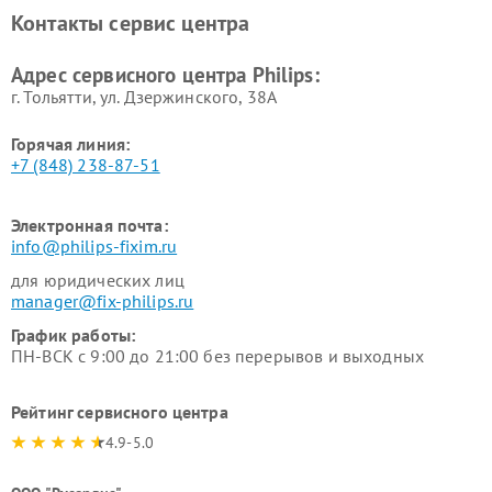
панелей Philips
Контакты сервис центра
Ремонт стиральных машин
Ремонт увлажнителей
Philips
воздуха Philips
Адрес сервисного центра Philips:
г. Тольятти, ул. Дзержинского, 38А
Горячая линия:
+7 (848) 238-87-51
Электронная почта:
info@philips-fixim.ru
для юридических лиц
manager@fix-philips.ru
График работы:
ПН-ВСК с 9:00 до 21:00 без перерывов и выходных
Рейтинг сервисного центра
4.9-5.0