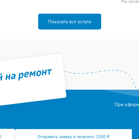
Мы прове
Показать все услуги
й на ремонт
При оформл
Отправить заявку и получить 1500 ₽