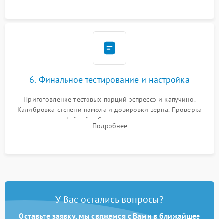
Надежная фиксация всех соединений.
6. Финальное тестирование и настройка
Приготовление тестовых порций эспрессо и капучино.
Калибровка степени помола и дозировки зерна. Проверка
плотности кофейной таблетки, температуры напитка и
Подробнее
качества молочной пены. Контроль отсутствия посторонних
шумов и протечек.
У Вас остались вопросы?
Оставьте заявку, мы свяжемся с Вами в ближайшее