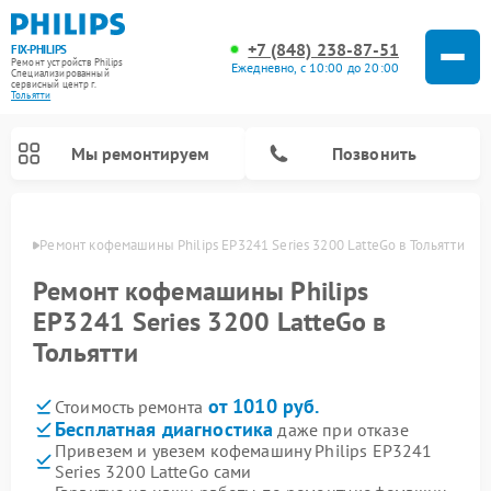
+7 (848) 238-87-51
FIX-PHILIPS
Ремонт устройств Philips
Ежедневно, с 10:00 до 20:00
Специализированный
cервисный центр г.
Тольятти
Мы ремонтируем
Позвонить
ьятти
Ремонт кофемашины Philips EP3241 Series 3200 LatteGo в Тольятти
Ремонт кофемашины Philips
EP3241 Series 3200 LatteGo в
Тольятти
от 1010 руб.
Стоимость ремонта
Бесплатная диагностика
даже при отказе
Привезем и увезем кофемашину Philips EP3241
Ремонт вертикальных пылесосов Philips
Ремонт интерактивных панелей Philips
Ремонт планетарных миксеров Philips
Ремонт гладильных систем Philips
Ремонт увлажнителей воздуха Philips
Ремонт домашних кинотеатров Philips
Ремонт роботов-пылесосов Philips
Ремонт стиральных машин Philips
Ремонт водонагревателей Philips
Ремонт кухонных комбайнов Philips
Ремонт морозильных камер Philips
Ремонт микроволновых печей Philips
Ремонт очистителей воздуха Philips
Series 3200 LatteGo сами