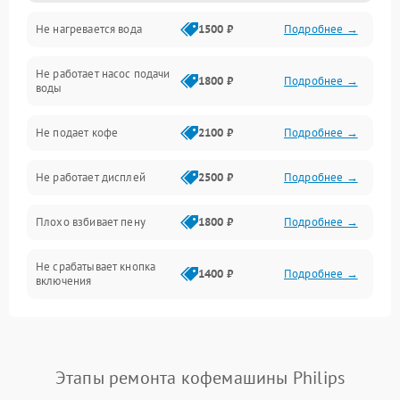
Не нагревается вода
1500 ₽
Подробнее →
Включение и работа
Не работает насос подачи
Проблемы с водой
1800 ₽
Подробнее →
воды
Проблемы с капучинатором и паром
Не подает кофе
2100 ₽
Подробнее →
Управление и электроника
Не работает дисплей
2500 ₽
Подробнее →
Программное обеспечение
Плохо взбивает пену
1800 ₽
Подробнее →
Не срабатывает кнопка
1400 ₽
Подробнее →
включения
Запах гари при работе
1800 ₽
Подробнее →
Постоянные сбои в работе
1500 ₽
Подробнее →
Этапы ремонта кофемашины Philips