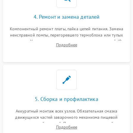
4. Ремонт и замена деталей
Компонентный ремонт платы, пайка цепей питания. Замена
неисправной помпы, перегоревшего термоблока или тупых
жерновов. Установка новых силиконовых уплотнителей (O-
Подробнее
ring) и тефлоновых трубок для надежного устранения
протечек.
5. Сборка и профилактика
Аккуратный монтаж всех узлов. Обязательная смазка
движущихся частей заварочного механизма пищевой
силиконовой смазкой. Проведение программной
Подробнее
декальцинации и очистки системы от кофейных масел.