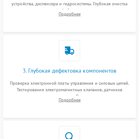
устройства, диспенсера и гидросистемы. Глубокая очистка
внутренних узлов от кофейных масел, жмыха и накипи.
Подробнее
Промывка дренажных каналов и фильтров с использованием
специализированной химии.
3. Глубокая дефектовка компонентов
Проверка электронной платы управления и силовых цепей.
Тестирование электромагнитных клапанов, датчиков
температуры и расходомера. Оценка степени износа
Подробнее
жерновов кофемолки, уплотнительных колец гидросистемы
и шестерней редуктора.