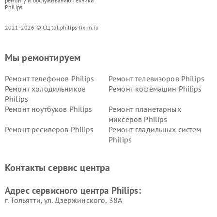
ремонту и обслуживанию техники
Philips
2021-2026 © СЦ tol.philips-fixim.ru
Мы ремонтируем
Ремонт телефонов Philips
Ремонт телевизоров Philips
Ремонт холодильников
Ремонт кофемашин Philips
Philips
Ремонт ноутбуков Philips
Ремонт планетарных
миксеров Philips
Ремонт ресиверов Philips
Ремонт гладильных систем
Philips
Ремонт видеостен Philips
Ремонт интерактивных
панелей Philips
Контакты сервис центра
Ремонт стиральных машин
Ремонт увлажнителей
Philips
воздуха Philips
Адрес сервисного центра Philips:
г. Тольятти, ул. Дзержинского, 38А