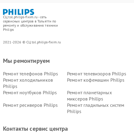
СЦ tol.philips-fixim.ru - сеть
сервисных центров в Тольятти по
ремонту и обслуживанию техники
Philips
2021-2026 © СЦ tol.philips-fixim.ru
Мы ремонтируем
Ремонт телефонов Philips
Ремонт телевизоров Philips
Ремонт холодильников
Ремонт кофемашин Philips
Philips
Ремонт ноутбуков Philips
Ремонт планетарных
миксеров Philips
Ремонт ресиверов Philips
Ремонт гладильных систем
Philips
Ремонт видеостен Philips
Ремонт интерактивных
панелей Philips
Контакты сервис центра
Ремонт стиральных машин
Ремонт увлажнителей