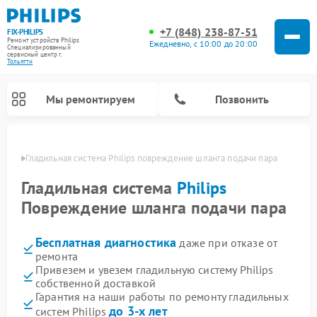
+7 (848) 238-87-51
FIX-PHILIPS
Ремонт устройств Philips
Ежедневно, с 10:00 до 20:00
Специализированный
cервисный центр г.
Тольятти
Мы ремонтируем
Позвонить
ьятти
Гладильная система Philips повреждение шланга подачи пара
Гладильная система
Philips
Повреждение шланга подачи пара
Бесплатная диагностика
даже при отказе от
ремонта
Привезем и увезем гладильную систему Philips
собственной доставкой
Ремонт вертикальных пылесосов Philips
Ремонт интерактивных панелей Philips
Ремонт увлажнителей воздуха Philips
Ремонт домашних кинотеатров Philips
Ремонт роботов-пылесосов Philips
Ремонт планетарных миксеров Philips
Ремонт стиральных машин Philips
Ремонт водонагревателей Philips
Ремонт кухонных комбайнов Philips
Ремонт морозильных камер Philips
Ремонт микроволновых печей Philips
Ремонт очистителей воздуха Philips
Гарантия на наши работы по ремонту гладильных
до 3-х лет
систем Philips