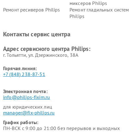
миксеров Philips
Ремонт ресиверов Philips
Ремонт гладильных систем
Philips
Ремонт видеостен Philips
Ремонт интерактивных
панелей Philips
Контакты сервис центра
Ремонт стиральных машин
Ремонт увлажнителей
Philips
воздуха Philips
Адрес сервисного центра Philips:
г. Тольятти, ул. Дзержинского, 38А
Горячая линия:
+7 (848) 238-87-51
Электронная почта:
info@philips-fixim.ru
для юридических лиц
manager@fix-philips.ru
График работы:
ПН-ВСК с 9:00 до 21:00 без перерывов и выходных