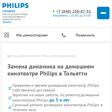
+7 (848) 238-87-51
FIX-PHILIPS
Ремонт устройств Philips
Ежедневно, с 10:00 до 20:00
Специализированный
cервисный центр г.
Тольятти
Мы ремонтируем
Позвонить
ьятти
Домашний кинотеатр Philips замена динамика
Замена динамика на домашнем
кинотеатре Philips в Тольятти
Привезем и увезем домашний кинотеатр Philips
собственной доставкой
Гарантия на наши работы по ремонту домашних
до 3-х лет
кинотеатров Philips
Ремонт стиральных машин Philips
Ремонт водонагревателей Philips
Ремонт кухонных комбайнов Philips
Ремонт роботов-пылесосов Philips
Ремонт вертикальных пылесосов Philips
Ремонт интерактивных панелей Philips
Ремонт планетарных миксеров Philips
Ремонт гладильных систем Philips
Ремонт увлажнителей воздуха Philips
Ремонт морозильных камер Philips
Ремонт микроволновых печей Philips
Ремонт очистителей воздуха Philips
Срочный ремонт домашних кинотеатров Philips в
течении часа