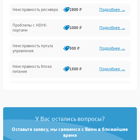
Механические повреждения
Неисправность ресивера
2800 ₽
Подробнее →
Электроника/Акустика
Проблемы с HDMI-
1000 ₽
Подробнее →
портами
Управление
Неисправность пульта
500 ₽
Подробнее →
управления
Неисправность блока
1500 ₽
Подробнее →
питания
Проблемы с пайкой на
1000 ₽
Подробнее →
плате
Неисправность
2800 ₽
Подробнее →
процессора
У Вас остались вопросы?
Неисправность Wi-
Оставьте заявку, мы свяжемся с Вами в ближайшее
1500 ₽
Подробнее →
Fi/Bluetooth модуля
время