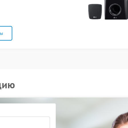
ны
цию